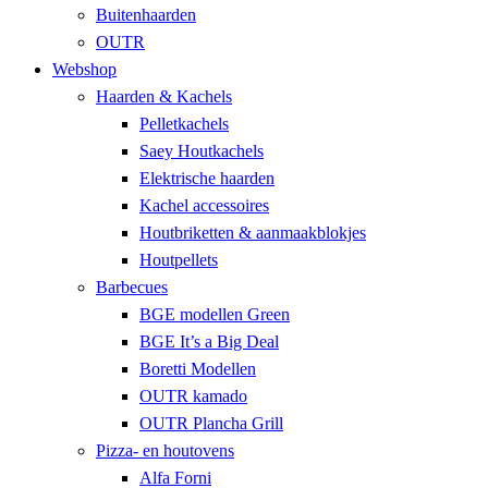
Buitenhaarden
OUTR
Webshop
Haarden & Kachels
Pelletkachels
Saey Houtkachels
Elektrische haarden
Kachel accessoires
Houtbriketten & aanmaakblokjes
Houtpellets
Barbecues
BGE modellen Green
BGE It’s a Big Deal
Boretti Modellen
OUTR kamado
OUTR Plancha Grill
Pizza- en houtovens
Alfa Forni