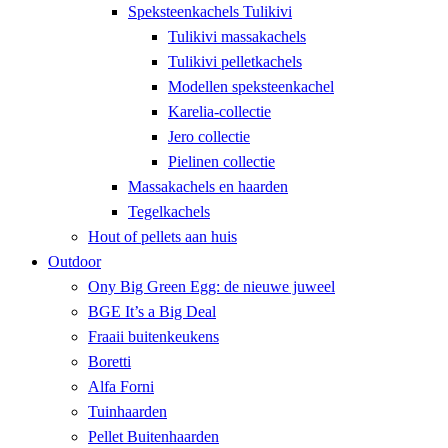
Speksteenkachels Tulikivi
Tulikivi massakachels
Tulikivi pelletkachels
Modellen speksteenkachel
Karelia-collectie
Jero collectie
Pielinen collectie
Massakachels en haarden
Tegelkachels
Hout of pellets aan huis
Outdoor
Ony Big Green Egg: de nieuwe juweel
BGE It’s a Big Deal
Fraaii buitenkeukens
Boretti
Alfa Forni
Tuinhaarden
Pellet Buitenhaarden